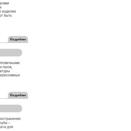
ровки
х
о изделие
ут быть
Подробнее
лговечными.
 газов,
ратуры
агрессивных
Подробнее
ространение
руба –
ката для