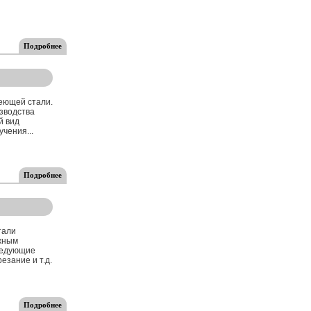
Подробнее
еющей стали.
зводства
й вид
чения...
Подробнее
тали
ажным
следующие
езание и т.д.
Подробнее