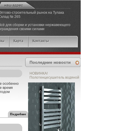
Оптово-строительный рынок на Тулака
Cклад № 265
Всё для сборки и установки нержавеющего
ограждения своими силами
вы
Карта
Контакты
Последние новости
НОВИНКА!
Полотенцесушитель водяной
не особенно
се время
 годом
Подробнее