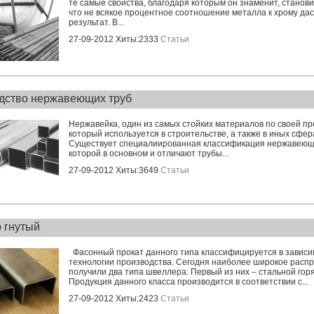
те самые свойства, благодаря которым он знаменит, станови
что не всякое процентное соотношение металла к хрому да
результат. В...
27-09-2012 Хиты:2333
Статьи
дство нержавеющих труб
Нержавейка, один из самых стойких материалов по своей пр
который используется в строительстве, а также в иных сфер
Существует специалиированная классификация нержавеющи
которой в основном и отличают трубы...
27-09-2012 Хиты:3649
Статьи
 гнутый
Фасонный прокат данного типа классифицируется в зависи
технологии производства. Сегодня наиболее широкое расп
получили два типа швеллера: Первый из них – стальной гор
Продукция данного класса производится в соответствии с...
27-09-2012 Хиты:2423
Статьи