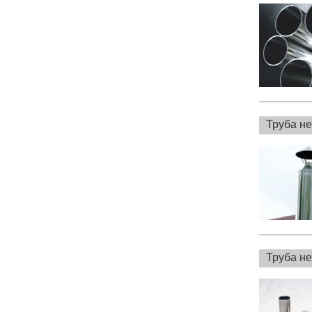
Труба н
Труба н