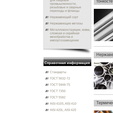
для пищевой
тонкост
промышленности,
резьбовые и сварные
переходы и фланцы
Нержавеющий сорт
Нержавеющие метизы
Металлоконструкции, ковка,
сложная и серийная
мехобработка и
импортозамещение
Нержаве
Справочная информация
Стандарты
ГОСТ 5632-72
ГОСТ 5949-75
ГОСТ 7350
ГОСТ 5582
Термиче
AISI 410S, AISI 410
AISI 420L, AISI 420