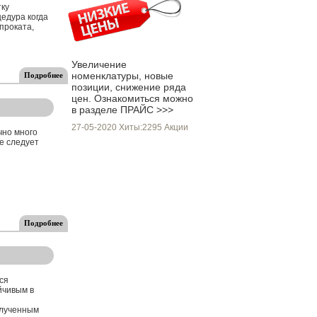
тку
цедура когда
проката,
Увеличение
номенклатуры, новые
Подробнее
позиции, снижение ряда
цен. Ознакомиться можно
в разделе ПРАЙС >>>
27-05-2020 Хиты:2295
Акции
чно много
е следует
Подробнее
ся
йчивым в
олученным