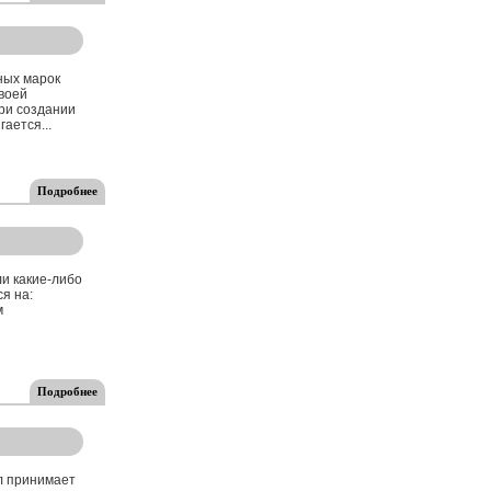
ных марок
воей
при создании
ается...
Подробнее
ли какие-либо
я на:
м
Подробнее
лл принимает