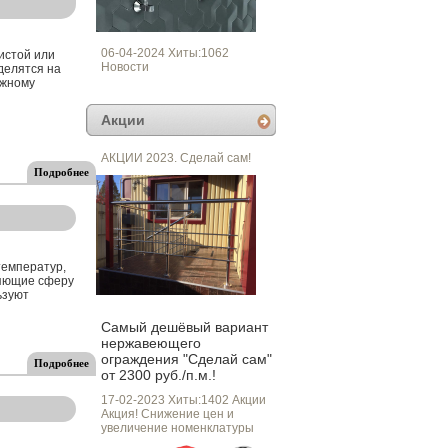
06-04-2024 Хиты:1062
истой или
Новости
делятся на
ужному
Акции
АКЦИИ 2023. Сделай сам!
Подробнее
температур,
ляющие сферу
ьзуют
Самый дешёвый вариант
нержавеющего
ограждения "Сделай сам"
Подробнее
от 2300 руб./п.м.!
17-02-2023 Хиты:1402
Акции
Акция! Снижение цен и
увеличение номенклатуры