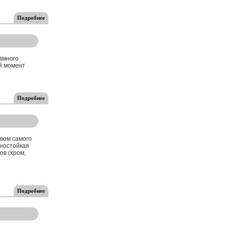
Подробнее
амного
й момент
Подробнее
вом самого
ностойкая
ов (хром,
Подробнее