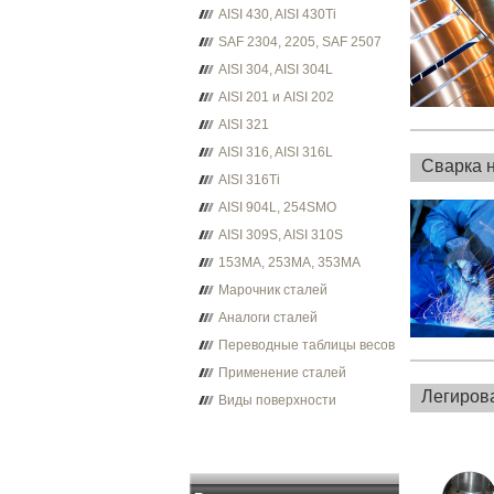
AISI 430, AISI 430Ti
SAF 2304, 2205, SAF 2507
AISI 304, AISI 304L
AISI 201 и AISI 202
AISI 321
AISI 316, AISI 316L
Сварка 
AISI 316Ti
AISI 904L, 254SMO
AISI 309S, AISI 310S
153MA, 253MA, 353MA
Марочник сталей
Аналоги сталей
Переводные таблицы весов
Применение сталей
Легиров
Виды поверхности