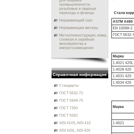
для пищевой
промышленности,
резьбовые и сварные
переходы и фланцы
Стали корр
Нержавеющий сорт
ASTM A480
Нержавеющие метизы
EN 10088-2
ГОСТ 5632-
Металлоконструкции, ковка,
сложная и серийная
мехобработка и
импортозамещение
Марка
1.4021 420L
1.4028 420
Справочная информация
1.4031 420
1.4034 420
Стандарты
ГОСТ 5632-72
ГОСТ 5949-75
Марка
ГОСТ 7350
ГОСТ 5582
AISI 410S, AISI 410
1.4021
AISI 420L, AISI 420