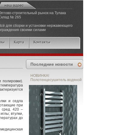
Оптово-строительный рынок на Тулака
Cклад № 265
Всё для сборки и установки нержавеющего
ограждения своими силами
вы
Карта
Контакты
Последние новости
НОВИНКА!
Полотенцесушитель водяной
 полировки).
 температура
актеризуется
елки и седла
ботающие при
 сред. 420 –
иглы; втулки,
мпературах до
медицинская