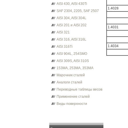
AISI 430, AISI 430Ti
1.4028
SAF 2304, 2205, SAF 2507
AISI 304, AISI 304L
AISI 201 и AISI 202
1.4031
AISI 321
AISI 316, AISI 316L
1.4034
AISI 316Ti
AISI 904L, 254SMO
AISI 309S, AISI 310S
153MA, 253MA, 353MA
Марочник сталей
Аналоги сталей
Переводные таблицы весов
Применение сталей
Виды поверхности