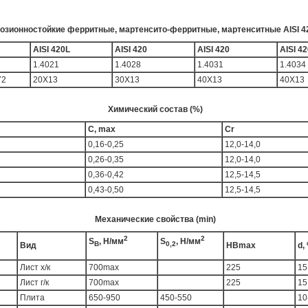
озионностойкие ферритные, мартенсито-ферритные, мартенситные AISI 420
AISI 420L
AISI 420
AISI 420
AISI 4
1.4021
1.4028
1.4031
1.4034
72
20Х13
30X13
40X13
40X13
Химический состав (%)
C, max
Cr
0,16-0,25
12,0-14,0
0,26-0,35
12,0-14,0
0,36-0,42
12,5-14,5
0,43-0,50
12,5-14,5
Механические свойства (min)
2
2
S
, Н/мм
S
, Н/мм
В
0,2
Вид
HBmax
d,
Лист х/к
700max
225
15
Лист г/к
700max
225
15
Плита
650-950
450-550
10