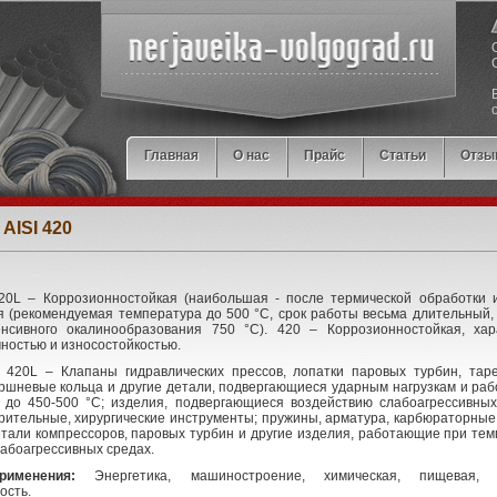
Главная
О нас
Прайс
Статьи
Отзы
 AISI 420
0L – Коррозионностойкая (наибольшая - после термической обработки и
 (рекомендуемая температура до 500 °С, срок работы весьма длительный,
нсивного окалинообразования 750 °С). 420 – Коррозионностойкая, хар
ностью и износостойкостью.
420L – Клапаны гидравлических прессов, лопатки паровых турбин, тар
оршневые кольца и другие детали, подвергающиеся ударным нагрузкам и ра
 до 450-500 °С; изделия, подвергающиеся воздействию слабоагрессивных
ительные, хирургические инструменты; пружины, арматура, карбюраторные 
етали компрессоров, паровых турбин и другие изделия, работающие при те
слабоагрессивных средах.
именения:
Энергетика, машиностроение, химическая, пищевая, 
ость.