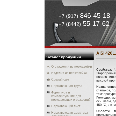
846-45-18
+7 (917)
55-17-62
+7 (8442)
AISI 420L,
Каталог продукции
Ограждения из нержавейки
Свойства:
42
Изделия из нержавейки
Жаропрочная
начала инте
Сделай сам
высокой проч
Нержавеющая труба
Назначение:
клапанов, п
Фурнитура и
температуре
комплектующие для
Режущие, мер
нержавеющих ограждений
оси, валы, д
450 °С, и в 
Нержавеющий лист
Области пр
Нержавеющая арматура
промышленн