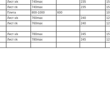
Лист х/к
740max
235
15
Лист г/к
740max
235
15
Плита
800-1000
600
10
Лист х/к
760max
240
12
Лист г/к
760max
240
12
Лист х/к
780max
245
15
Лист г/к
780max
245
12